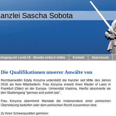
anzlei Sascha Sobota
Umgang mit covid-19 - Mandat einfach online
Kontakt
Impressum
Die Qualifikationen unserer Anwälte von
Rechtsanwältin Edyta Koryzna unterstützt die Kanzlei seit Mitte des Jahres
2016 als freie Mitarbeiterin. Frau Koryzna erwarb ihren Master of Laws in
Frankfurt (Oder) an der Europa- Universität Viadrina. Hierfür absolvierte sie
den Studiengang "german and polish law".
Frau Koryzna übernimmt Mandate die insbesondere einer polnischen
Übersetzung bedürfen oder dem polnischen Recht zuzuordnen sind.
Zu ihren Schwerpunkten gehören: