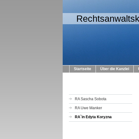
Rechtsanwaltsk
Startseite
Über die Kanzlei
RA Sascha Sobota
RA Uwe Manker
RA`in Edyta Koryzna